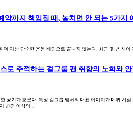
유
오
효
가
기
며
약까지 책임질 때, 놓치면 안 되는 5가지 
간
시
과
청
재
기
심
록
사
으
 더 이상 단순한 운동 베팅으로 끝나지 않는다. 최근 몇 년 사이
주
로
기
이
가
어
스로 추적하는 걸그룹 팬 취향의 노화와 안
만
보
든
는
허
서
점
울
티
한 공기가 흐른다. 특정 걸그룹 멤버의 대표 이미지가 데뷔 시절
비
데
미지 변경 이상의…
활
뷔
용
초
비
짤
법
에