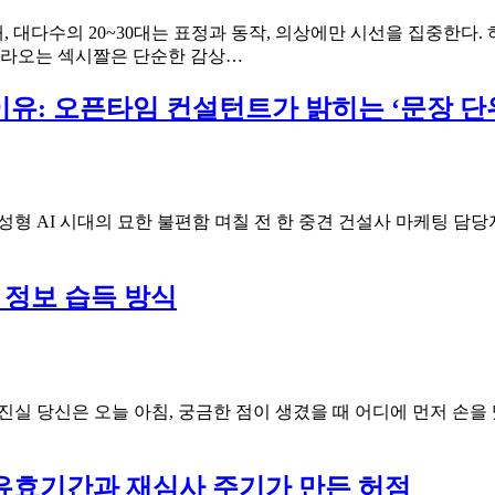
 대다수의 20~30대는 표정과 동작, 의상에만 시선을 집중한다.
와
 올라오는 섹시짤은 단순한 감상…
일
드
하는 이유: 오픈타임 컨설턴트가 밝히는 ‘문장 단
박
스
섹
시
짤
성형 AI 시대의 묘한 불편함 며칠 전 한 중견 건설사 마케팅 담당자가
속
ty
손
끝
의 정보 습득 방식
혈
색
으
로
체
의 진실 당신은 오늘 아침, 궁금한 점이 생겼을 때 어디에 먼저 
온
을
읽
 유효기간과 재심사 주기가 만든 허점