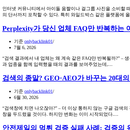
인터넷 커뮤니티에서 아이돌 움짤이나 걸그룹 사진을 소비할 때,
의 단서까지 포착할 수 있다. 특히 와일드박스 같은 플랫폼에
Perplexity가 당신 업체 FAQ만 반복
기준
onlybacklink01
7월 6, 2026
“검색 결과에서 내 업체는 왜 계속 같은 FAQ만 반복될까?” – 생
Perplexi
과 업종을 함께 입력했을 때의 결과를 보여주었는데,…
가
당
검색의 종말? GEO·AEO가 바꾸는 20대
신
업
기준
onlybacklink01
체
6월 30, 2026
FAQ
만
“검색창에 치면 나오잖아?” – 더 이상 통하지 않는 구글 검색
반
검
창을 두드렸을 것이다. 하지만 변화는 이미 시작되었다.…
복
색
하
의
안전제일의 먹튀 검증 실패 사례: 검증의
는