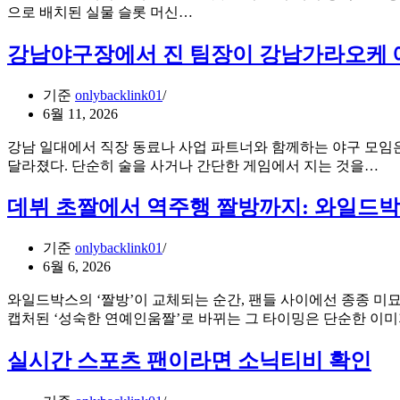
커’의
“릴
으로 배치된 실물 슬롯 머신…
힘
이
안
강남야구장에서 진 팀장이 강남가라오케 예
멈
춰
기준
onlybacklink01
요!”
6월 11, 2026
–
iSLOT
강남 일대에서 직장 동료나 사업 파트너와 함께하는 야구 모임은
동
강
달라졌다. 단순히 술을 사거나 간단한 게임에서 지는 것을…
기
남
화
야
데뷔 초짤에서 역주행 짤방까지: 와일드박
API
구
로
장
실
기준
onlybacklink01
에
물
6월 6, 2026
서
슬
진
와일드박스의 ‘짤방’이 교체되는 순간, 팬들 사이에선 종종 미묘
롯
팀
캡처된 ‘성숙한 연예인움짤’로 바뀌는 그 타이밍은 단순한 이
의
장
물
이
실시간 스포츠 팬이라면 소닉티비 확인
리
강
회
남
전