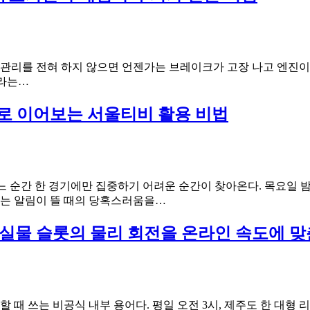
는
법:
해
·AEO
부
학
 관리를 전혀 하지 않으면 언젠가는 브레이크가 고장 나고 엔진이
적
안
이라는…
감
전
상
제
로 이어보는 서울티비 활용 비법
체
일
크
의
리
먹
스
튀
트
검
 순간 한 경기에만 집중하기 어려운 순간이 찾아온다. 목요일 밤
증
유
는 알림이 뜰 때의 당혹스러움을…
실
로
패
파
PI로 실물 슬롯의 물리 회전을 온라인 속도에
사
리
례:
그
검
와
증
NBA
의
를
설명할 때 쓰는 비공식 내부 용어다. 평일 오전 3시, 제주도 한 대형