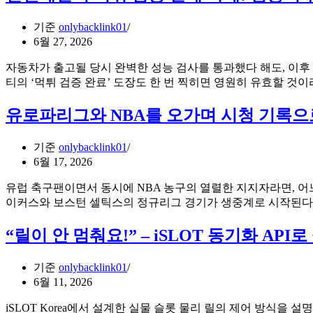
종
이
말?
기준
onlybacklink01
유:
GEO
6월 27, 2026
오
가
픈
바
자동차가 출고될 당시 완벽한 성능 검사를 통과했다 해도, 이후
타
꾸
티의 ‘먹튀 검증 완료’ 도장도 한 번 찍히면 영원히 유효할 것
임
는
컨
20
유로파리그와 NBA를 오가며 시청 기록으
설
대
턴
의
트
기준
onlybacklink01
정
가
6월 17, 2026
보
밝
습
유럽 축구팬이면서 동시에 NBA 농구의 열렬한 지지자라면, 어느
히
득
이커스와 보스턴 셀틱스의 정규리그 경기가 생중계로 시작된다
는
방
‘문
식
“릴이 안 멈춰요!” – iSLOT 동기화 A
장
단
위
기준
onlybacklink01
신
6월 11, 2026
뢰
마
iSLOT Korea에서 설계한 실물 슬롯 물리 릴의 제어 방식을 