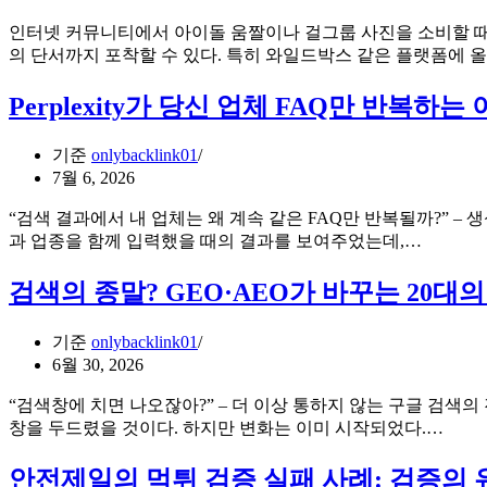
인터넷 커뮤니티에서 아이돌 움짤이나 걸그룹 사진을 소비할 때,
의 단서까지 포착할 수 있다. 특히 와일드박스 같은 플랫폼에
Perplexity가 당신 업체 FAQ만 반복
기준
onlybacklink01
7월 6, 2026
“검색 결과에서 내 업체는 왜 계속 같은 FAQ만 반복될까?” – 생
Perplexi
과 업종을 함께 입력했을 때의 결과를 보여주었는데,…
가
당
검색의 종말? GEO·AEO가 바꾸는 20대
신
업
기준
onlybacklink01
체
6월 30, 2026
FAQ
만
“검색창에 치면 나오잖아?” – 더 이상 통하지 않는 구글 검색
반
검
창을 두드렸을 것이다. 하지만 변화는 이미 시작되었다.…
복
색
하
의
안전제일의 먹튀 검증 실패 사례: 검증의
는