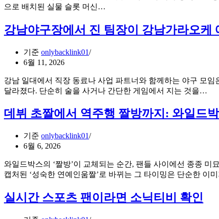
커’의
“릴
으로 배치된 실물 슬롯 머신…
힘
이
안
강남야구장에서 진 팀장이 강남가라오케 예
멈
춰
기준
onlybacklink01
요!”
6월 11, 2026
–
iSLOT
강남 일대에서 직장 동료나 사업 파트너와 함께하는 야구 모임은
동
강
달라졌다. 단순히 술을 사거나 간단한 게임에서 지는 것을…
기
남
화
야
데뷔 초짤에서 역주행 짤방까지: 와일드박
API
구
로
장
실
기준
onlybacklink01
에
물
6월 6, 2026
서
슬
진
와일드박스의 ‘짤방’이 교체되는 순간, 팬들 사이에선 종종 미묘
롯
팀
캡처된 ‘성숙한 연예인움짤’로 바뀌는 그 타이밍은 단순한 이
의
장
물
이
실시간 스포츠 팬이라면 소닉티비 확인
리
강
회
남
전