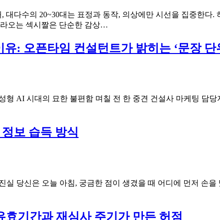
 대다수의 20~30대는 표정과 동작, 의상에만 시선을 집중한다.
와
 올라오는 섹시짤은 단순한 감상…
일
드
하는 이유: 오픈타임 컨설턴트가 밝히는 ‘문장 단
박
스
섹
시
짤
성형 AI 시대의 묘한 불편함 며칠 전 한 중견 건설사 마케팅 담당자가
속
ty
손
끝
의 정보 습득 방식
혈
색
으
로
체
의 진실 당신은 오늘 아침, 궁금한 점이 생겼을 때 어디에 먼저 
온
을
읽
 유효기간과 재심사 주기가 만든 허점