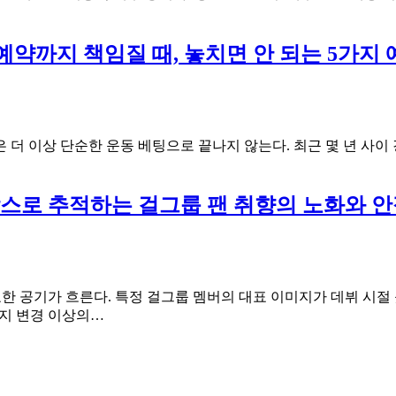
유
오
효
가
기
며
약까지 책임질 때, 놓치면 안 되는 5가지 
간
시
과
청
재
기
심
록
사
으
 더 이상 단순한 운동 베팅으로 끝나지 않는다. 최근 몇 년 사이
주
로
기
이
가
어
스로 추적하는 걸그룹 팬 취향의 노화와 안
만
보
든
는
허
서
점
울
티
한 공기가 흐른다. 특정 걸그룹 멤버의 대표 이미지가 데뷔 시절
비
데
미지 변경 이상의…
활
뷔
용
초
비
짤
법
에