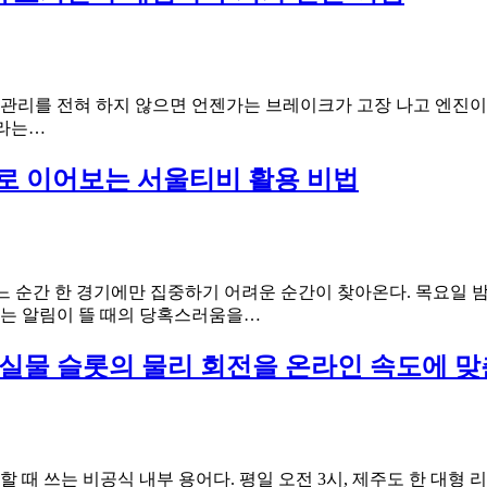
는
법:
해
·AEO
부
학
 관리를 전혀 하지 않으면 언젠가는 브레이크가 고장 나고 엔진이
적
안
이라는…
감
전
상
제
로 이어보는 서울티비 활용 비법
체
일
크
의
리
먹
스
튀
트
검
 순간 한 경기에만 집중하기 어려운 순간이 찾아온다. 목요일 밤
증
유
는 알림이 뜰 때의 당혹스러움을…
실
로
패
파
PI로 실물 슬롯의 물리 회전을 온라인 속도에
사
리
례:
그
검
와
증
NBA
의
를
설명할 때 쓰는 비공식 내부 용어다. 평일 오전 3시, 제주도 한 대형