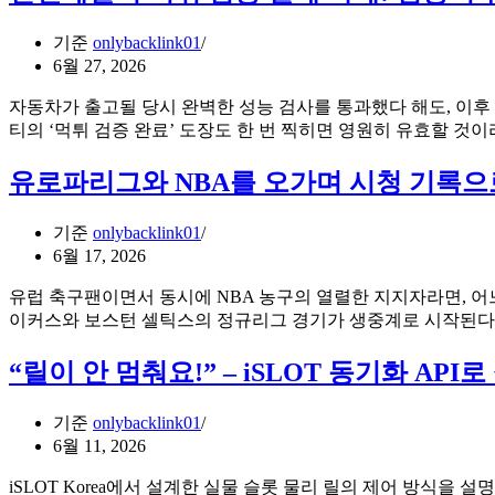
종
이
말?
기준
onlybacklink01
유:
GEO
6월 27, 2026
오
가
픈
바
자동차가 출고될 당시 완벽한 성능 검사를 통과했다 해도, 이후
타
꾸
티의 ‘먹튀 검증 완료’ 도장도 한 번 찍히면 영원히 유효할 것
임
는
컨
20
유로파리그와 NBA를 오가며 시청 기록으
설
대
턴
의
트
기준
onlybacklink01
정
가
6월 17, 2026
보
밝
습
유럽 축구팬이면서 동시에 NBA 농구의 열렬한 지지자라면, 어느
히
득
이커스와 보스턴 셀틱스의 정규리그 경기가 생중계로 시작된다
는
방
‘문
식
“릴이 안 멈춰요!” – iSLOT 동기화 A
장
단
위
기준
onlybacklink01
신
6월 11, 2026
뢰
마
iSLOT Korea에서 설계한 실물 슬롯 물리 릴의 제어 방식을 