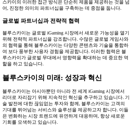
스카이의 이러한 접근 방식은 단순히 제품을 제공하는 것을 넘
어, 진정한 의미의 파트너십을 구축하는 데 중점을 둡니다.
글로벌 파트너십과 전략적 협력
블루스카이는 글로벌 iGaming 시장에서 새로운 가능성을 열기
위해 전략적 파트너십을 강조합니다. 수많은 글로벌 게임사와
의 협력을 통해 블루스카이는 다양한 콘텐츠와 기술을 통합하
여 보다 풍부한 사용자 경험을 제공합니다. 이러한 협력은 블
루스카이가 글로벌 무대에서 영향력을 확대하는 데 중요한 역
할을 하고 있습니다.
블루스카이의 미래: 성장과 혁신
블루스카이는 아시아뿐만 아니라 전 세계 iGaming 시장에서
리더로 자리잡기 위해 지속적인 혁신을 추구하고 있습니다. 기
술 발전에 대한 끊임없는 투자와 함께, 블루스카이는 고객의
기대를 뛰어넘는 서비스와 솔루션을 제공하고자 합니다. 이들
은 변화하는 시장 트렌드에 유연하게 대응하며, 항상 새로운
기회를 모색하고 있습니다.