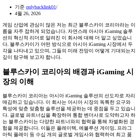
기준
onlybacklink01
4월 26, 2026
게임 산업에 관심이 많은 저는 최근 블루스카이 코리아라는 이
름을 자주 접하게 되었습니다. 자연스레 아시아 iGaming 솔루
션의 혁신적 리더로 알려진 이 회사에 대해 더 알고 싶었습니
다. 블루스카이가 어떤 방식으로 아시아 iGaming 시장에서 두
각을 나타내고 있으며, 그들의 미래 전망이 어떻게 기대되는지
깊이 탐구해 보고자 합니다.
블루스카이 코리아의 배경과 iGaming 시
장의 이해
블루스카이 코리아는 아시아 iGaming 솔루션의 선도자로 자리
매김하고 있습니다. 이 회사는 아시아 시장의 독특한 요구와
특성에 맞춘 맞춤형 솔루션을 제공하는 데 중점을 두고 있습니
다. 글로벌 파트너십을 확장하며 통합 벤더사로 도약하고자 하
는 블루스카이는 다양한 파트너와의 협력을 통해 차별화된 경
험을 제공합니다. 이들은 플레이텍, 에볼루션 게이밍, 프라그
마틱 플레이 등 수십 개의 글로벌 게임사와 협력하여 최고 품